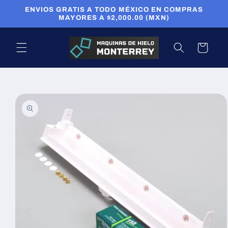
Ir
ENVIOS GRATIS A TODO MÉXICO EN COMPRAS
directamente
MAYORES A $2,000.00 (MXN)
al contenido
Carrito
Ir
directamente
a la
información
del producto