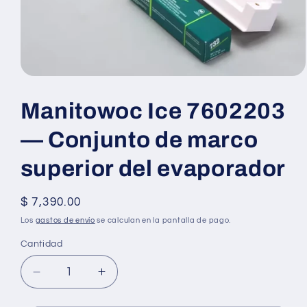
Abrir
elemento
multimedia
Manitowoc Ice 7602203
1
en
una
— Conjunto de marco
ventana
modal
superior del evaporador
Precio
$ 7,390.00
habitual
Los
gastos de envío
se calculan en la pantalla de pago.
Cantidad
Reducir
Aumentar
cantidad
cantidad