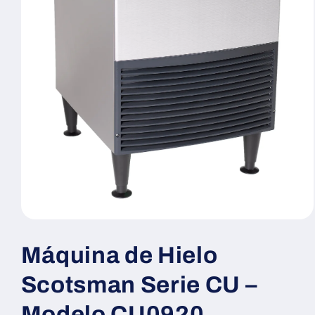
Abrir
elemento
multimedia
Máquina de Hielo
1
en
una
Scotsman Serie CU –
ventana
modal
Modelo CU0920