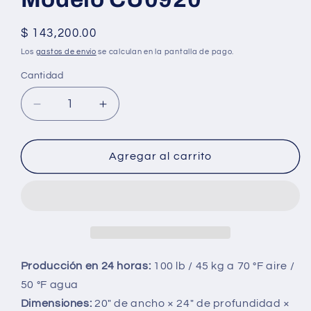
Precio
$ 143,200.00
habitual
Los
gastos de envío
se calculan en la pantalla de pago.
Cantidad
Reducir
Aumentar
cantidad
cantidad
para
para
Máquina
Máquina
Agregar al carrito
de
de
Hielo
Hielo
Scotsman
Scotsman
Serie
Serie
CU
CU
–
–
Modelo
Modelo
Producción en 24 horas:
100 lb / 45 kg a 70 °F aire /
CU0920
CU0920
50 °F agua
Dimensiones:
20″ de ancho × 24″ de profundidad ×