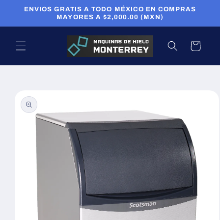
Ir
ENVIOS GRATIS A TODO MÉXICO EN COMPRAS
directamente
MAYORES A $2,000.00 (MXN)
al contenido
Carrito
Ir
directamente
a la
información
del producto