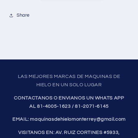
de
de
salida
salida
Share
LAS MEJORES MARCAS DE MAQUINAS DE
HIELO EN UN SOLO LUGAR
CONTACTANOS O ENVIANOS UN WHATS APP
AL 81-4005-1623 / 81-2071-6145
EMAIL: maquinasdehielomonterrey@gmail.com
VISITANOS EN: AV. RUIZ CORTINES #5933,