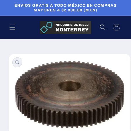
Ir
ENVIOS GRATIS A TODO MÉXICO EN COMPRAS
directamente
MAYORES A $2,000.00 (MXN)
al contenido
Carrito
Ir
directamente
a la
información
del producto