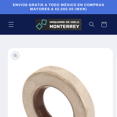
Ir
ENVIOS GRATIS A TODO MÉXICO EN COMPRAS
directamente
MAYORES A $2,000.00 (MXN)
al contenido
Carrito
Ir
directamente
a la
información
del producto