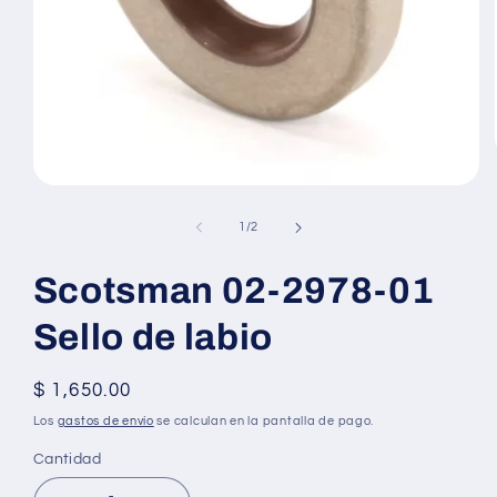
Abrir
elemento
multimedia
de
1
/
2
1
en
una
Scotsman 02-2978-01
ventana
modal
Sello de labio
Precio
$ 1,650.00
habitual
Los
gastos de envío
se calculan en la pantalla de pago.
Cantidad