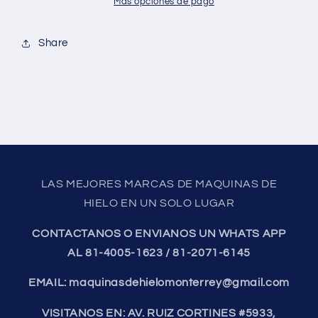
de
de
Más opciones de pago
agua
agua
Share
LAS MEJORES MARCAS DE MAQUINAS DE
HIELO EN UN SOLO LUGAR
CONTACTANOS O ENVIANOS UN WHATS APP
AL 81-4005-1623 / 81-2071-6145
EMAIL: maquinasdehielomonterrey@gmail.com
VISITANOS EN: AV. RUIZ CORTINES #5933,