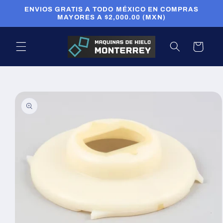
Ir
ENVIOS GRATIS A TODO MÉXICO EN COMPRAS
directamente
MAYORES A $2,000.00 (MXN)
al contenido
Carrito
Ir
directamente
a la
información
del producto